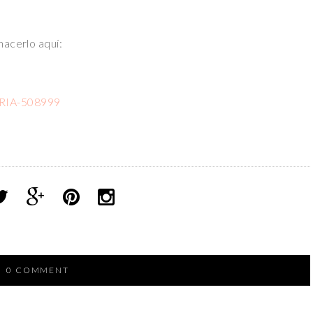
hacerlo aquí:
ARIA-508999
0 COMMENT