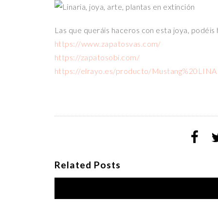
Las que queráis haceros con esta joya, podéis 
https://www.zapatosvas.com/
https://zapatosobi.com/
https://elrayo.es/producto/Mustang%20LIN
Related Posts