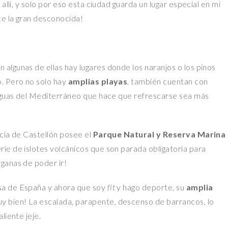
allí, y solo por eso esta ciudad guarda un lugar especial en mi
e la gran desconocida!
 algunas de ellas hay lugares donde los naranjos o los pinos
. Pero no solo hay
amplias playas
, también cuentan con
 aguas del Mediterráneo que hace que refrescarse sea más
cia de Castellón
posee el
Parque Natural y Reserva Marina
rie de islotes volcánicos que son parada obligatoria para
ganas de poder ir!
sa de España y ahora que soy
fit
y hago deporte, su
amplia
 bien! La escalada, parapente, descenso de barrancos, lo
liente jeje.