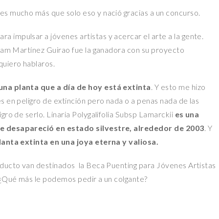
es mucho más que solo eso y nació gracias a un concurso.
 impulsar a jóvenes artistas y acercar el arte a la gente.
riam Martínez Guirao fue la ganadora con su proyecto
quiero hablaros.
una planta que a día de hoy está extinta
. Y esto me hizo
s en peligro de extinción pero nada o a penas nada de las
gro de serlo. Linaria Polygalifolia Subsp Lamarckii
es una
ue desapareció en estado silvestre, alrededor de 2003
. Y
lanta extinta en una joya eterna y valiosa.
oducto van destinados la Beca Puenting para Jóvenes Artistas
, ¿Qué más le podemos pedir a un colgante?