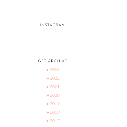
INSTAGRAM
GET ARCHIVE
►
2023
►
2022
►
2021
►
2020
►
2019
►
2018
►
2017