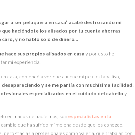
jugar a ser peluquera en casa” acabé destrozando mi
s que haciéndote los alisados por tu cuenta ahorras
e caro, y no hablo solo de dinero…
e hace sus propios alisados en casa
y por esto he
tar mi experiencia.
en casa, comencé a ver que aunque mi pelo estaba liso,
a desapareciendo y se me partía con muchísima facilidad
.
rofesionales especializados en el cuidado del cabello
y
elo en manos de nadie más, son
especialistas en la
 cambio que ha sufrido mi melena desde que les conozco.
, pero gracias a profesionales como Valeria, que trabajan con