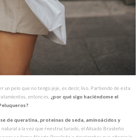
un pelo que no tengo jeje, es decir, liso. Partiendo de esta
tratamientos, entonces,
¿por qué sigo haciéndome el
 Peluqueros?
se de queratina, proteínas de seda, aminoácidos y
o natural a la vez que reestructurado, el Alisado Brasileño
veces se llama Alisado Brasileño a desrizantes que alteran la