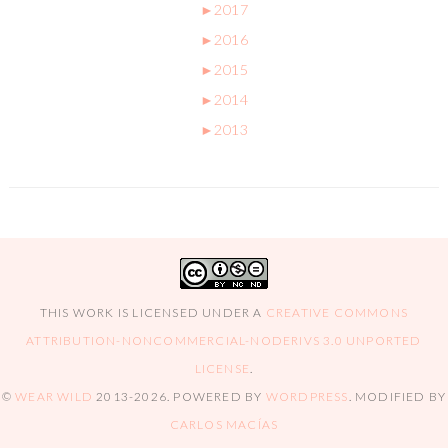
►
2017
►
2016
►
2015
►
2014
►
2013
THIS WORK IS LICENSED UNDER A
CREATIVE COMMONS
ATTRIBUTION-NONCOMMERCIAL-NODERIVS 3.0 UNPORTED
LICENSE
.
©
WEAR WILD
2013-2026
. POWERED BY
WORDPRESS
. MODIFIED BY
CARLOS MACÍAS