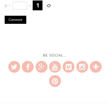
6
−
=
BE SOCIAL...