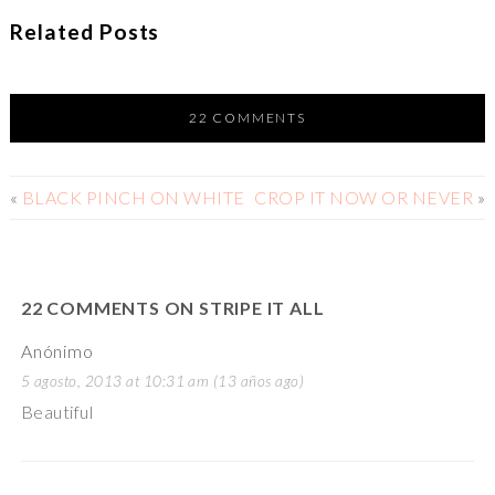
Related Posts
22 COMMENTS
«
BLACK PINCH ON WHITE
CROP IT NOW OR NEVER
»
22 COMMENTS ON STRIPE IT ALL
Anónimo
5 agosto, 2013 at 10:31 am (13 años ago)
Beautiful