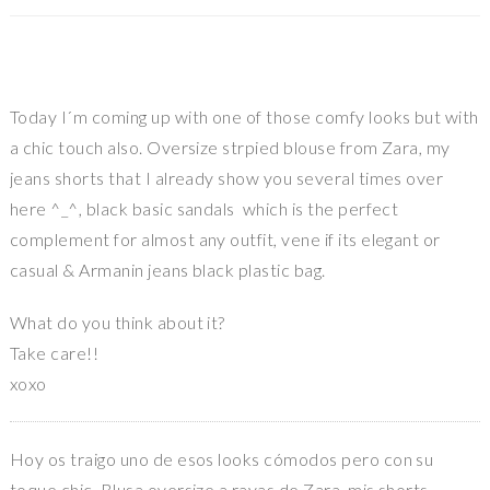
Today I´m coming up with one of those comfy looks but with
a chic touch also. Oversize strpied blouse from Zara, my
jeans shorts that I already show you several times over
here ^_^, black basic sandals which is the perfect
complement for almost any outfit, vene if its elegant or
casual & Armanin jeans black plastic bag.
What do you think about it?
Take care!!
xoxo
Hoy os traigo uno de esos looks cómodos pero con su
toque chic. Blusa oversize a rayas de Zara, mis shorts