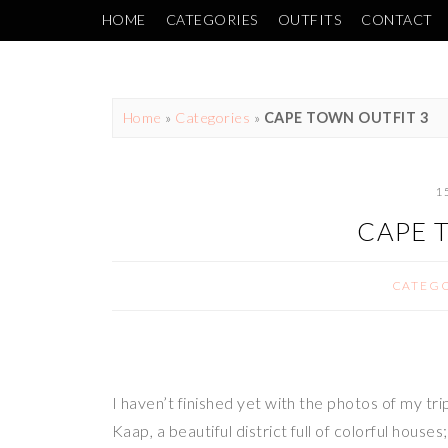
HOME
CATEGORIES
OUTFITS
CONTACT
Home
»
Categories
»
CAPE TOWN OUTFIT 3
1
CAPE 
CATEGO
I haven’t finished yet with the photos of my tr
Kaap, a beautiful district full of colorful hous