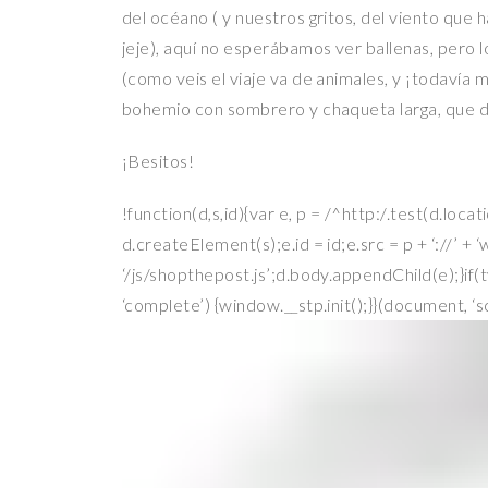
del océano ( y nuestros gritos, del viento que h
jeje), aquí no esperábamos ver ballenas, pero
(como veis el viaje va de animales, y ¡todavía m
bohemio con sombrero y chaqueta larga, que dab
¡Besitos!
!function(d,s,id){var e, p = /^http:/.test(d.locati
d.createElement(s);e.id = id;e.src = p + ‘://’ +
‘/js/shopthepost.js’;d.body.appendChild(e);}if
‘complete’) {window.__stp.init();}}(document, ‘sc