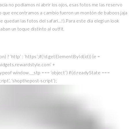
acía no podíamos ni abrir los ojos, esas fotos me las reservo
 lo que encontramos a cambio fueron un montón de baboos jaja
e quedan las fotos del safari…!).Para este día elegí un look
an un toque distinto al outfit.
on) ? ‘http’ : ‘https’;if(!d.getElementById(id)) {e =
 ‘widgets.rewardstyle.com’ +
(typeof window.__stp === ‘object’) if(d.readyState ===
ript’, ‘shopthepost-script’);