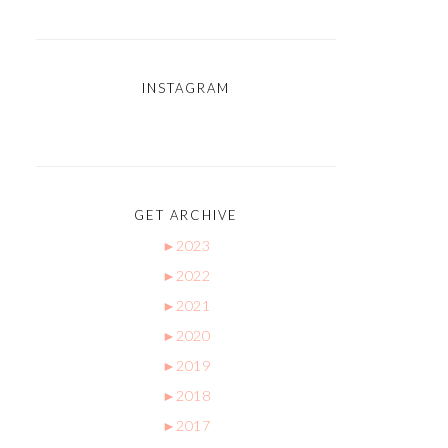
INSTAGRAM
GET ARCHIVE
►
2023
►
2022
►
2021
►
2020
►
2019
►
2018
►
2017