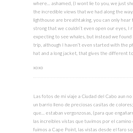
where… ashamed, (I wont lie to you, we just sho
the incredible views that we had along the way
lighthouse are breathtaking, you can only hear
strong that we couldn’t even open our eyes, I
expecting to see whales, but instead we found l
trip, although I haven’t even started with the p
hat and a long jacket, that gives the different t
xoxo
Las fotos de mi viaje a Ciudad del Cabo aun no
un barrio lleno de preciosas casitas de colore
que… estaban vergonzosas, (para que engañarn
las increíbles vistas que tuvimos por el camino
fuimos a Cape Point, las vistas desde el faro 