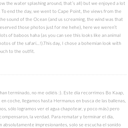
w the water splashing around, that’s all) but we enjoyed a lot
. To end the day, we went to Cape Point, the views from the
 the sound of the Ocean (and us screaming, the wind was that
 reserved those photos just for me hehe), here we weren’t
ots of baboos haha (as you can see this looks like an animal
hotos of the safari…!).This day, I chose a bohemian look with
ouch to the outfit.
 han terminado, no me odiéis :). Este día recorrimos Bo Kaap,
s; en coche, llegamos hasta Hermanus en busca de las ballenas,
os, sólo logramos ver el agua chapotear, y poco más) pero
 compensaron, la verdad. Para rematar y terminar el día,
son absolutamente impresionantes, solo se escucha el sonido