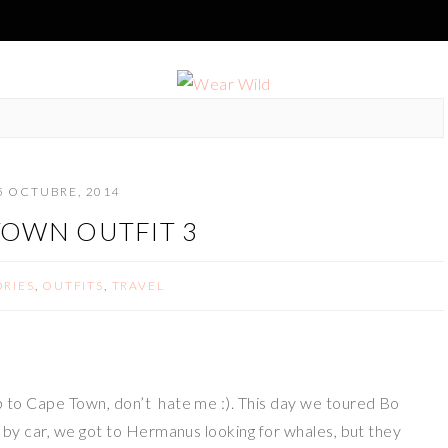
5 OCTUBRE, 2014
TOWN OUTFIT 3
RIES
,
OUTFITS
,
TRAVEL
ip to Cape Town, don’t hate me :). This day we toured Bo
es; by car, we got to Hermanus looking for whales, but they