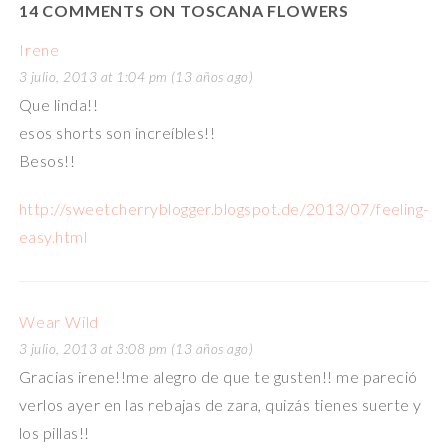
14 COMMENTS ON TOSCANA FLOWERS
Irene
3 julio, 2013 at 1:04 pm (13 años ago)
Que linda!!
esos shorts son increíbles!!
Besos!!
http://sweetcherryblogger.blogspot.de/2013/07/feeling-
easy.html
Wear Wild
3 julio, 2013 at 3:08 pm (13 años ago)
Gracias irene!!me alegro de que te gusten!! me pareció
verlos ayer en las rebajas de zara, quizás tienes suerte y
los pillas!!