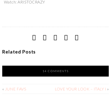
Watch: ARISTOCRAZY
Related Posts
14 COMMENTS
«
JUNE FAVS
LOVE YOUR LOOK – ITALY I
»