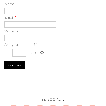
Name
*
Email
*
Website
Are you a human ?
*
5
×
=
30
BE SOCIAL...