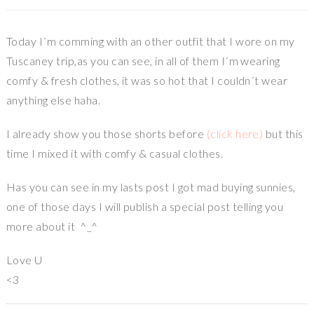
Today I´m comming with an other outfit that I wore on my
Tuscaney trip,as you can see, in all of them I´m wearing
comfy & fresh clothes, it was so hot that I couldn´t wear
anything else haha.
I already show you those shorts before
(click here)
but this
time I mixed it with comfy & casual clothes.
Has you can see in my lasts post I got mad buying sunnies,
one of those days I will publish a special post telling you
more about it ^_^
Love U
<3