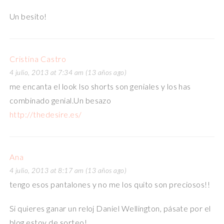
Un besito!
Cristina Castro
4 julio, 2013 at 7:34 am (13 años ago)
me encanta el look lso shorts son geniales y los has
combinado genial.Un besazo
http://thedesire.es/
Ana
4 julio, 2013 at 8:17 am (13 años ago)
tengo esos pantalones y no me los quito son preciosos!!
Si quieres ganar un reloj Daniel Wellington, pásate por el
blog estoy de sorteo!