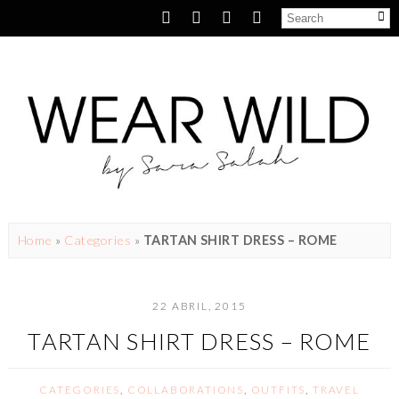
Home
»
Categories
»
TARTAN SHIRT DRESS – ROME
22 ABRIL, 2015
TARTAN SHIRT DRESS – ROME
CATEGORIES
,
COLLABORATIONS
,
OUTFITS
,
TRAVEL