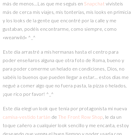
más de menos…Las que me seguís en
Snapchat
vivisteis
más de cerca mis viajes, mis tonterías, mis looks en primicia
y los looks de la gente que encontré por la calle y me
gustaban, podéis encontrarme, como siempre, como
«wearwild» ^_^
Este día arrastré a mis hermanas hasta el centro para
poder enseñaros alguna que otra foto de Roma, bueno y
para poder comerme un helado en condiciones, Dios, no
sabéis lo buenos que pueden llegar a estar… estos días me
negué a comer algo que no fuera pasta, la pizza o helados,
¡que rico por favor! ^_^
Este día elegí un look que tenía por protagonista mi nueva
camisa-vestido tartán
de
The Front Row Shop
, le da un
toque cañero a cualquier look sencillo y me encanta, estoy
deseando que venga el buen tiempo y poder usarla con