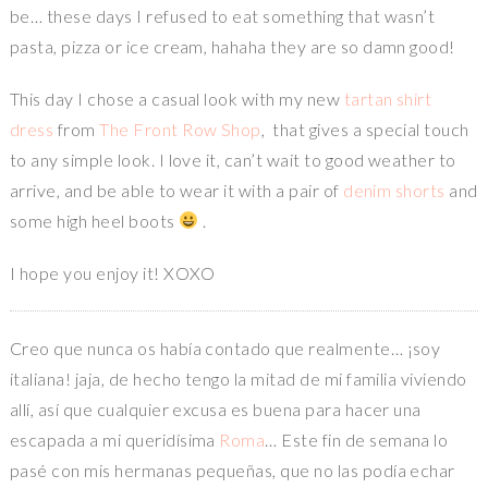
be… these days I refused to eat something that wasn’t
pasta, pizza or ice cream, hahaha they are so damn good!
This day I chose a casual look with my new
tartan shirt
dress
from
The Front Row Shop
, that gives a special touch
to any simple look. I love it, can’t wait to good weather to
arrive, and be able to wear it with a pair of
denim shorts
and
some high heel boots
.
I hope you enjoy it! XOXO
Creo que nunca os había contado que realmente… ¡soy
italiana! jaja, de hecho tengo la mitad de mi familia viviendo
allí, así que cualquier excusa es buena para hacer una
escapada a mi queridísima
Roma
… Este fin de semana lo
pasé con mis hermanas pequeñas, que no las podía echar