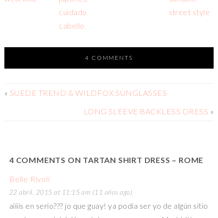
4 COMMENTS
«
SUEDE TREND & WILDFOX SUNGLASSES
LONG SLEEVE BACKLESS DRESS
»
4 COMMENTS ON TARTAN SHIRT DRESS – ROME
Belle Rivoli
22 abril, 2015 at 11:15 am (11 años ago)
aiiiis en serio??? jo que guay! ya podía ser yo de algún sitio