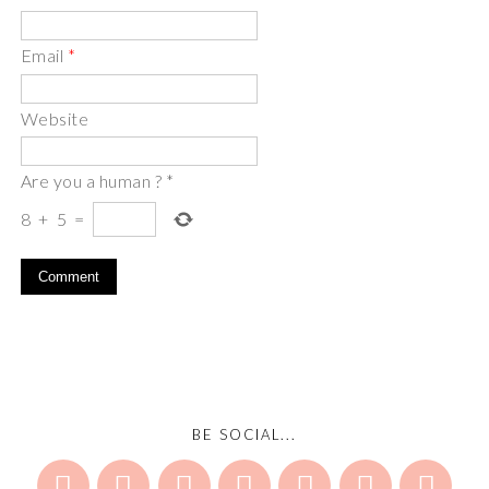
Email
*
Website
Are you a human ?
*
8
+
5
=
BE SOCIAL...