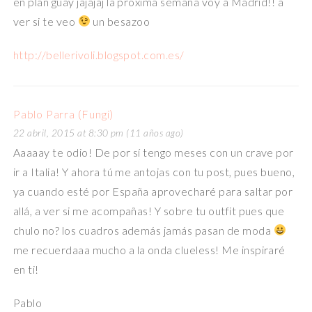
en plan guay jajajaj la próxima semana voy a Madrid!! a
ver si te veo
un besazoo
http://bellerivoli.blogspot.com.es/
Pablo Parra (Fungi)
22 abril, 2015 at 8:30 pm (11 años ago)
Aaaaay te odio! De por sí tengo meses con un crave por
ir a Italia! Y ahora tú me antojas con tu post, pues bueno,
ya cuando esté por España aprovecharé para saltar por
allá, a ver si me acompañas! Y sobre tu outfit pues que
chulo no? los cuadros además jamás pasan de moda
me recuerdaaa mucho a la onda clueless! Me inspiraré
en ti!
Pablo