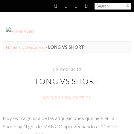
Home
»
Categories
»
LONG VS SHORT
8 MAYO, 2013
LONG VS SHORT
CATEGORIES
,
OUTFITS
Hoy os traigo una de las adquisiciones que hice en la
Shopping Night de MANGO aprovechando el 20% de