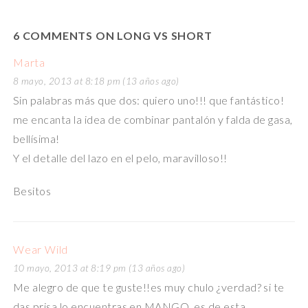
6 COMMENTS ON LONG VS SHORT
Marta
8 mayo, 2013 at 8:18 pm (13 años ago)
Sin palabras más que dos: quiero uno!!! que fantástico!
me encanta la idea de combinar pantalón y falda de gasa,
bellísima!
Y el detalle del lazo en el pelo, maravilloso!!
Besitos
Wear Wild
10 mayo, 2013 at 8:19 pm (13 años ago)
Me alegro de que te guste!!es muy chulo ¿verdad? si te
das prisa lo encuentras en MANGO, es de esta