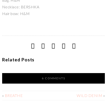
Bag: H&M
Necklace: BERSHKA
Hair bow: H&M
Related Posts
6 COMMENTS
«
BREATHE
WILD DENIM
»