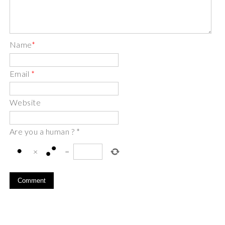
Name
*
Email
*
Website
Are you a human ?
*
×
=