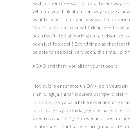
each of them I’ve worn it in a different way:
as
What do you think about this way to give a new
want to profit to tell you how was the experi
Non Stop People
channel, talking about fashio
been fascinated of working on television, so to 
been just too cool!! Everything was that fast th
be able to see back very soon, this time, I prom
XOXO and thank you all for your support
Hoy quiero enseñaros un DIY («do it yourself»,
sin hilo, aguja, ¡ni tan si quiera un imperdible
La Redoute
y ya os la había enseñado en varia
una blusa
y hoy, de falda, ¿Qué os parece esta 
vuestro armario? ^_^Aprovecho el post de hoy 
colaboradora puntual en el programa XTRA! d