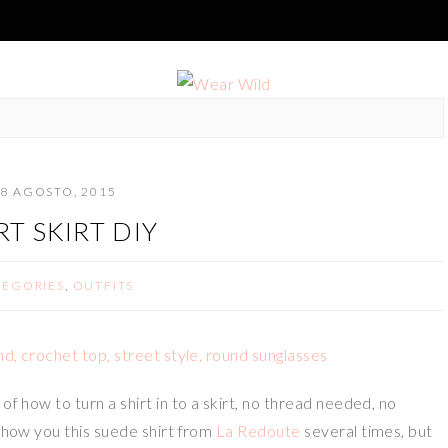
8 AGOSTO, 2015
RT SKIRT DIY
TEGORIES
,
OUTFITS
of how to turn a shirt in to a skirt, no thread needed, no
 show you this suede shirt from
La Redoute
several times, but