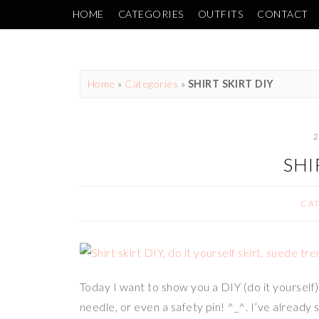
HOME
CATEGORIES
OUTFITS
CONTACT
Home
»
Categories
»
SHIRT SKIRT DIY
2
SHI
CA
Today I want to show you a DIY (do it yourself) 
needle, or even a safety pin! ^_^. I’ve already