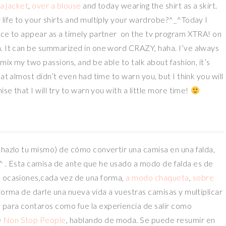
 a jacket
,
over a blouse
and today wearing the shirt as a skirt.
 life to your shirts and multiply your wardrobe?^_^Today I
ence to appear as a timely partner on the tv program XTRA! on
n. It can be summarized in one word CRAZY, haha. I’ve always
mix my two passions, and be able to talk about fashion, it’s
at almost didn’t even had time to warn you, but I think you will
ise that I will try to warn you with a little more time!
 hazlo tu mismo) de cómo convertir una camisa en una falda,
! ^_^ . Esta camisa de ante que he usado a modo de falda es de
s ocasiones,cada vez de una forma,
a modo chaqueta
,
sobre
forma de darle una nueva vida a vuestras camisas y multiplicar
para contaros como fue la experiencia de salir como
e
Non Stop People
, hablando de moda. Se puede resumir en