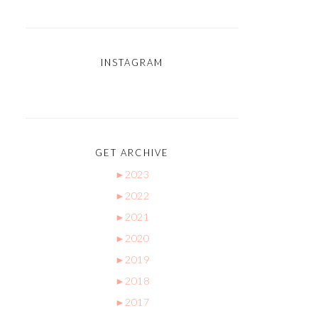
INSTAGRAM
GET ARCHIVE
►
2023
►
2022
►
2021
►
2020
►
2019
►
2018
►
2017