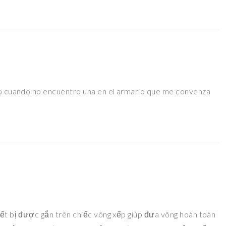
udo cuando no encuentro una en el armario que me convenza
iết bị được gắn trên chiếc võng xếp giúp đưa võng hoàn toàn