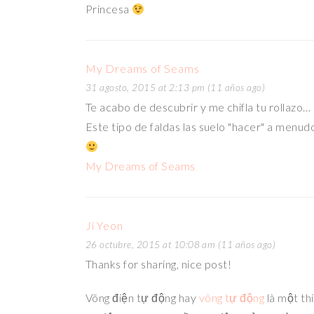
Princesa
My Dreams of Seams
31 agosto, 2015 at 2:13 pm (11 años ago)
Te acabo de descubrir y me chifla tu rollazo…
Este tipo de faldas las suelo "hacer" a men
My Dreams of Seams
Ji Yeon
26 octubre, 2015 at 10:08 am (11 años ago)
Thanks for sharing, nice post!
Võng điện tự động hay
võng tự động
là một th