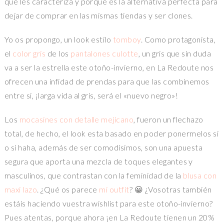
que les caracteriza y porque es la alternativa perfecta para
dejar de comprar en las mismas tiendas y ser clones.
Yo os propongo, un look estilo
tomboy
. Como protagonista,
el
color gris
de los
pantalones culotte
, un gris que sin duda
va a ser la estrella este otoño-invierno, en La Redoute nos
ofrecen una infidad de prendas para que las combinemos
entre si, ¡larga vida al gris, será el «nuevo negro»!
Los
mocasines con detalle mejicano
, fueron un flechazo
total, de hecho, el look esta basado en poder ponermelos si
o si haha, además de ser comodísimos, son una apuesta
segura que aporta una mezcla de toques elegantes y
masculinos, que contrastan con la feminidad de la
blusa con
maxi lazo
. ¿Qué os parece
mi outfit
? 😀 ¿Vosotras también
estáis haciendo vuestra wishlist para este otoño-invierno?
Pues atentas, porque ahora ¡en La Redoute tienen un 20%