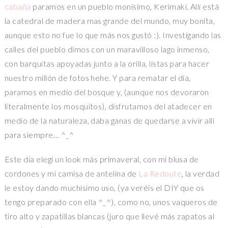
cabaña
paramos en un pueblo monisimo, Kerimaki. Allí está
la catedral de madera mas grande del mundo, muy bonita,
aunque esto no fue lo que más nos gustó :). Investigando las
calles del pueblo dimos con un maravilloso lago inmenso,
con barquitas apoyadas junto a la orilla, listas para hacer
nuestro millón de fotos hehe. Y para rematar el día,
paramos en medio del bosque y, (aunque nos devoraron
literalmente los mosquitos), disfrutamos del atadecer en
medio de la naturaleza, daba ganas de quedarse a vivir allí
para siempre… ^_^
Este día elegí un look más primaveral, con mi blusa de
cordones y mi camisa de antelina de
La Redoute
, la verdad
le estoy dando muchísimo uso, (ya veréis el DIY que os
tengo preparado con ella ^_^), como no, unos vaqueros de
tiro alto y zapatillas blancas (juro que llevé más zapatos al