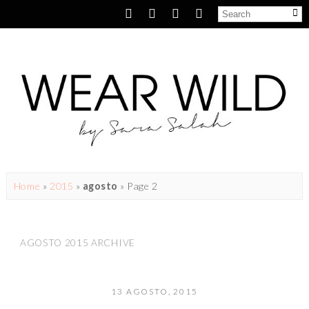
Home
»
2015
»
agosto
» Page 2
AGOSTO 2015 ARCHIVE
13 AGOSTO, 2015