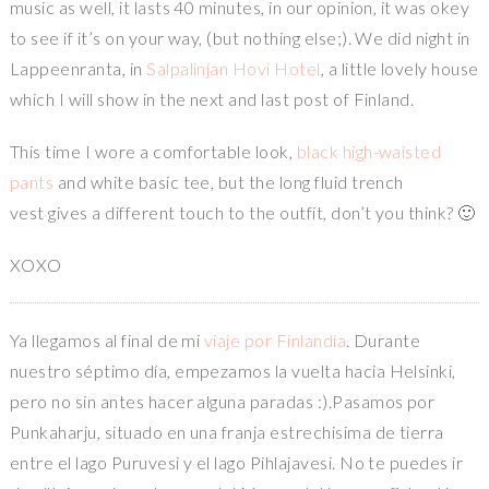
music as well, it lasts 40 minutes, in our opinion, it was okey
to see if it’s on your way, (but nothing else;). We did night in
Lappeenranta, in
Salpalinjan Hovi Hotel
, a little lovely house
which I will show in the next and last post of Finland.
This time I wore a comfortable look,
black high-waisted
pants
and white basic tee, but the long fluid trench
vest gives a different touch to the outfit, don’t you think? 🙂
XOXO
Ya llegamos al final de mi
viaje por Finlandia
. Durante
nuestro séptimo día, empezamos la vuelta hacia Helsinki,
pero no sin antes hacer alguna paradas :).Pasamos por
Punkaharju, situado en una franja estrechisima de tierra
entre el lago Puruvesi y el lago Pihlajavesi. No te puedes ir