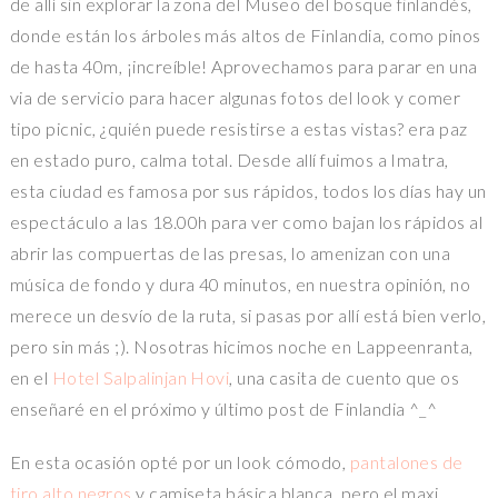
de allí sin explorar la zona del Museo del bosque finlandés,
donde están los árboles más altos de Finlandia, como pinos
de hasta 40m, ¡increíble! Aprovechamos para parar en una
via de servicio para hacer algunas fotos del look y comer
tipo picnic, ¿quién puede resistirse a estas vistas? era paz
en estado puro, calma total. Desde allí fuimos a Imatra,
esta ciudad es famosa por sus rápidos, todos los días hay un
espectáculo a las 18.00h para ver como bajan los rápidos al
abrir las compuertas de las presas, lo amenizan con una
música de fondo y dura 40 minutos, en nuestra opinión, no
merece un desvío de la ruta, si pasas por allí está bien verlo,
pero sin más ;). Nosotras hicimos noche en Lappeenranta,
en el
Hotel Salpalinjan Hovi
, una casita de cuento que os
enseñaré en el próximo y último post de Finlandia ^_^
En esta ocasión opté por un look cómodo,
pantalones de
tiro alto negros
y camiseta básica blanca, pero el maxi