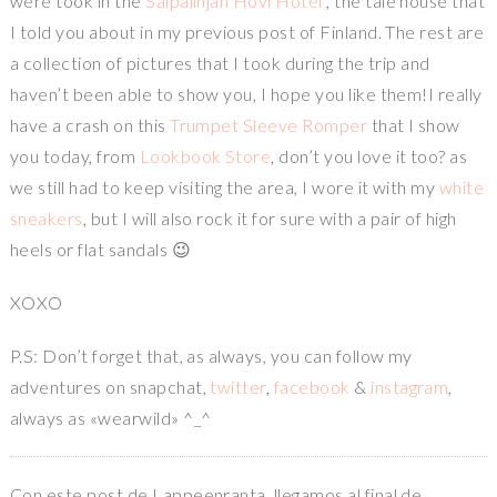
were took in the
Salpalinjan Hovi
Hotel
, the tale house that
I told you about in my previous post of Finland. The rest are
a collection of pictures that I took during the trip and
haven’t been able to show you, I hope you like them!I really
have a crash on this
Trumpet Sleeve Romper
that I show
you today, from
Lookbook Store
, don’t you love it too? as
we still had to keep visiting the area, I wore it with my
white
sneakers
, but I will also rock it for sure with a pair of high
heels or flat sandals 😉
XOXO
P.S: Don’t forget that, as always, you can follow my
adventures on snapchat,
twitter
,
facebook
&
instagram
,
always as «wearwild» ^_^
Con este post de Lappeenranta, llegamos al final de