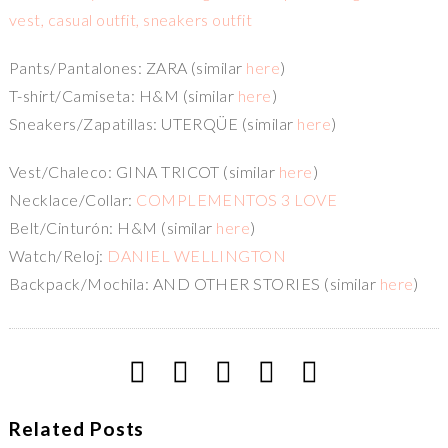
Pants/Pantalones: ZARA (similar
here
)
T-shirt/Camiseta: H&M (similar
here
)
Sneakers/Zapatillas: UTERQÜE (similar
here
)
Vest/Chaleco: GINA TRICOT (similar
here
)
Necklace/Collar:
COMPLEMENTOS 3 LOVE
Belt/Cinturón: H&M (similar
here
)
Watch/Reloj:
DANIEL WELLINGTON
Backpack/Mochila: AND OTHER STORIES (similar
here
)
Related Posts