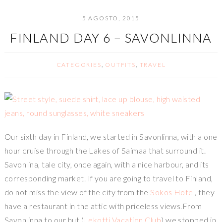
5 AGOSTO, 2015
FINLAND DAY 6 – SAVONLINNA
CATEGORIES
,
OUTFITS
,
TRAVEL
Our sixth day in Finland, we started in Savonlinna, with a one
hour cruise through the Lakes of Saimaa that surround it.
Savonlina, tale city, once again, with a nice harbour, and its
corresponding market. If you are going to travel to Finland,
do not miss the view of the city from the
Sokos Hotel
, they
have a restaurant in the attic with priceless views.From
Savonlinna to our hut (
Lekotti Vacation Club
) we stopped in