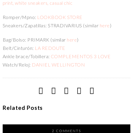
Romper/Mpno:
LOOKBOOK STORE
Sneakers/Zapatillas: STRADIVARIUS (similar
here
)
Bag/Bolso: PRIMARK (similar
here
)
Belt/Cinturón:
LA REDOUTE
Ankle brace/Tobillera:
COMPLEMENTOS 3 LOVE
Watch/Reloj:
DANIEL WELLINGTON
Related Posts
2 COMMENTS