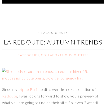
11 AGOSTO, 2015
LA REDOUTE: AUTUMN TRENDS
CATEGORIES
,
COLLABORATIONS
,
OUTFITS
Since my
trip to Paris
to discover the next collection of
La
Redoute
, I was looking forward to show you a preview of
what you are going to find on their site. So, even if we still