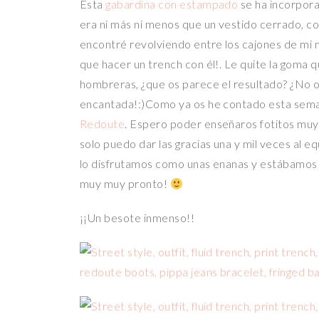
Esta
gabardina con estampado
se ha incorpora
era ni más ni menos que un vestido cerrado, co
encontré revolviendo entre los cajones de mi mad
que hacer un trench con él!. Le quite la goma que
hombreras, ¿que os parece el resultado? ¿No os
encantada!:)Como ya os he contado esta seman
Redoute
. Espero poder enseñaros fotitos muy 
solo puedo dar las gracias una y mil veces al eq
lo disfrutamos como unas enanas y estábamos
muy muy pronto!
¡¡Un besote inmenso!!