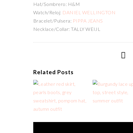
Hat/Sombrero: H&M
Watch/Reloj:
DANIEL WELLINGTON
Bracelet/Pulsera:
PIPPA JEANS
Necklace/Collar: TALLY WEIJL
Related Posts