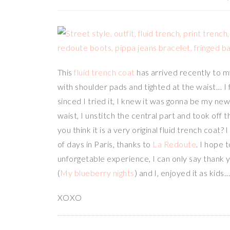
This
fluid trench coat
has arrived recently to my 
with shoulder pads and tighted at the waist… I
sinced I tried it, I knew it was gonna be my ne
waist, I unstitch the central part and took off
you think it is a very original fluid trench coat?
of days in Paris, thanks to
La Redoute
. I hope 
unforgetable experience, I can only say thank y
(
My blueberry nights
) and I, enjoyed it as kids…
XOXO