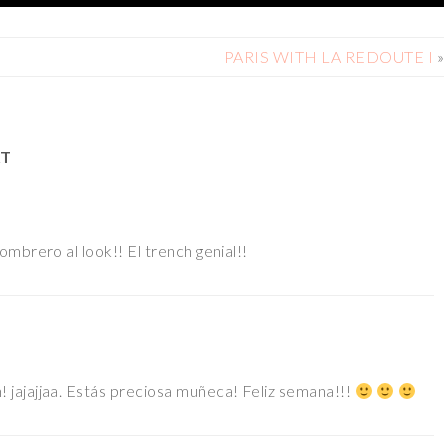
PARIS WITH LA REDOUTE I
»
AT
mbrero al look!! El trench genial!!
jajajjaa. Estás preciosa muñeca! Feliz semana!!!