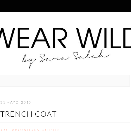
31 MAYO, 2015
 TRENCH COAT
,
COLLABORATIONS
,
OUTFITS