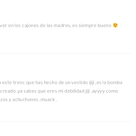
lver en los cajones de las madres, es siempre bueno
este trenc que has hecho de un vestido ijiji ,es la bomba
reado ,ya sabes que eres mi debilidad jiji ,ayyyy como
zos y achuchones ,muack .