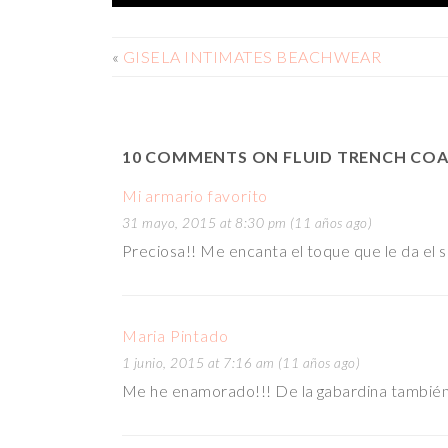
«
GISELA INTIMATES BEACHWEAR
10 COMMENTS ON FLUID TRENCH CO
Mi armario favorito
31 mayo, 2015 at 8:30 pm (11 años ago)
Preciosa!! Me encanta el toque que le da el so
Maria Pintado
1 junio, 2015 at 7:16 am (11 años ago)
Me he enamorado!!! De la gabardina también! 