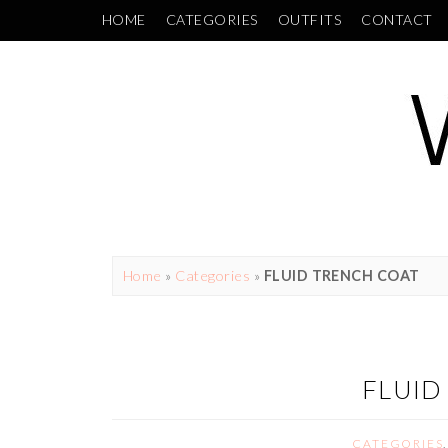
HOME
CATEGORIES
OUTFITS
CONTACT
Home
»
Categories
»
FLUID TRENCH COAT
FLUID
CATEGORIES