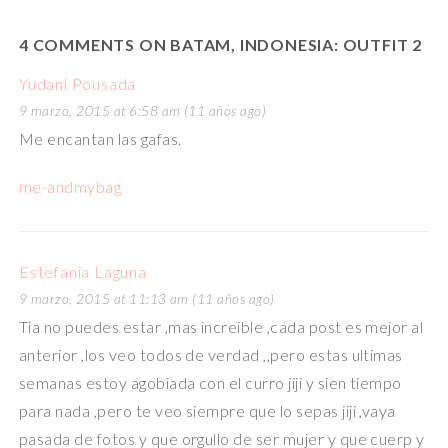
4 COMMENTS ON BATAM, INDONESIA: OUTFIT 2
Yudani Pousada
9 marzo, 2015 at 6:58 am (11 años ago)
Me encantan las gafas.
me-andmybag
Estefania Laguna
9 marzo, 2015 at 11:13 am (11 años ago)
Tia no puedes estar ,mas increible ,cada post es mejor al
anterior ,los veo todos de verdad ,,pero estas ultimas
semanas estoy agobiada con el curro jiji y sien tiempo
para nada ,pero te veo siempre que lo sepas jiji ,vaya
pasada de fotos y que orgullo de ser mujer y que cuerp y