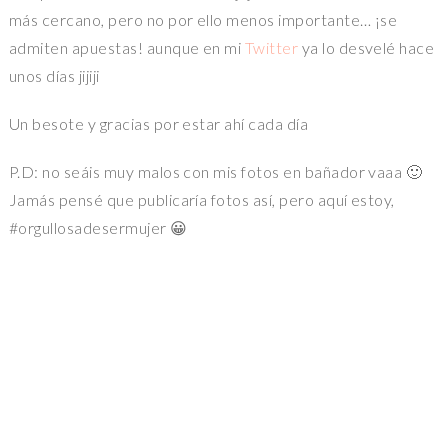
más cercano, pero no por ello menos importante… ¡se
admiten apuestas! aunque en mi
Twitter
ya lo desvelé hace
unos días jijiji
Un besote y gracias por estar ahí cada día
P.D: no seáis muy malos con mis fotos en bañador vaaa 🙂
Jamás pensé que publicaría fotos así, pero aquí estoy,
#orgullosadesermujer 😀