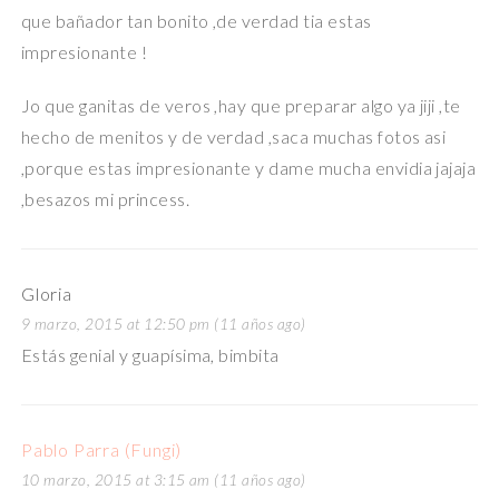
que bañador tan bonito ,de verdad tia estas
impresionante !
Jo que ganitas de veros ,hay que preparar algo ya jiji ,te
hecho de menitos y de verdad ,saca muchas fotos asi
,porque estas impresionante y dame mucha envidia jajaja
,besazos mi princess.
Gloria
9 marzo, 2015 at 12:50 pm (11 años ago)
Estás genial y guapísima, bimbita
Pablo Parra (Fungi)
10 marzo, 2015 at 3:15 am (11 años ago)