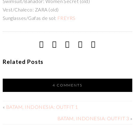
Swimsuit/Bañador: Women Secret (old)
Vest/Chaleco: ZARA (old)
Sunglasses/Gafas de sol:
FREYRS
Related Posts
4 COMMENTS
«
BATAM, INDONESIA: OUTFIT 1
BATAM, INDONESIA: OUTFIT 3
»