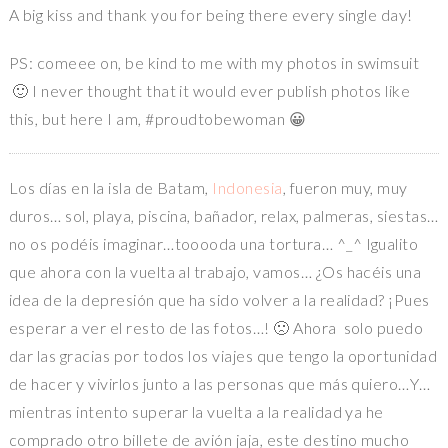
A big kiss and thank you for being there every single day!
PS: comeee on, be kind to me with my photos in swimsuit
🙂 I never thought that it would ever publish photos like
this, but here I am, #proudtobewoman 😀
Los días en la isla de Batam,
Indonesia
, fueron muy, muy
duros… sol, playa, piscina, bañador, relax, palmeras, siestas…
no os podéis imaginar…tooooda una tortura… ^_^ Igualito
que ahora con la vuelta al trabajo, vamos… ¿Os hacéis una
idea de la depresión que ha sido volver a la realidad? ¡Pues
esperar a ver el resto de las fotos…! 🙁 Ahora solo puedo
dar las gracias por todos los viajes que tengo la oportunidad
de hacer y vivirlos junto a las personas que más quiero…Y…
mientras intento superar la vuelta a la realidad ya he
comprado otro billete de avión jaja, este destino mucho