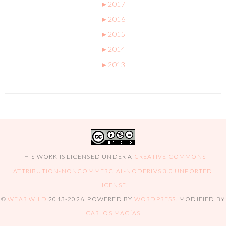
►
2017
►
2016
►
2015
►
2014
►
2013
THIS WORK IS LICENSED UNDER A
CREATIVE COMMONS
ATTRIBUTION-NONCOMMERCIAL-NODERIVS 3.0 UNPORTED
LICENSE
.
©
WEAR WILD
2013-2026
. POWERED BY
WORDPRESS
. MODIFIED BY
CARLOS MACÍAS