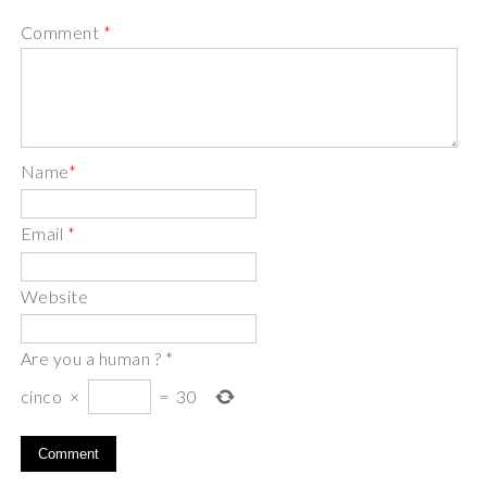
Comment
*
Name
*
Email
*
Website
Are you a human ?
*
cinco
×
=
30