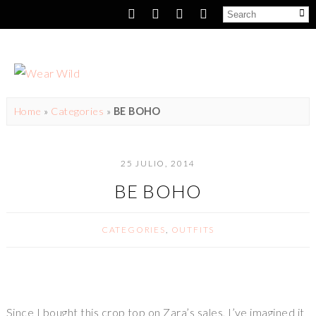
Home
»
Categories
»
BE BOHO
25 JULIO, 2014
BE BOHO
CATEGORIES
,
OUTFITS
Since I bought this crop top on Zara’s sales, I’ve imagined it