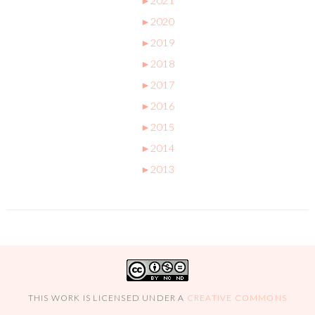
►
2021
►
2020
►
2019
►
2018
►
2017
►
2016
►
2015
►
2014
►
2013
THIS WORK IS LICENSED UNDER A
CREATIVE COMMONS