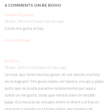
6 COMMENTS ON BE BOHO
Yudani Pousada
26 julio, 2014 at 7:41 am (12 años ago)
Cómo me gusta el top.
me-andmybag
Eli Rosu
28 julio, 2014 at 10:22 pm (12 años ago)
Un look que tenía muchas ganas de ver desde esa foto
en instagram!! Me gusto tanto ver blanco, encaje y plata
junto que no podía pasarme simplemente por aquí y
soltar un me gusta, tenía que mirarlo bien en detalle
jajaja. Esa mezcla de encajes entre el short y el top es
precioso e insisto en el tema plata, que pedazo de