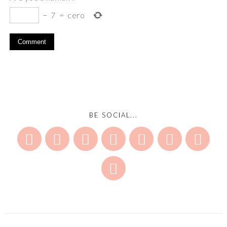
−
7
=
cero
BE SOCIAL...