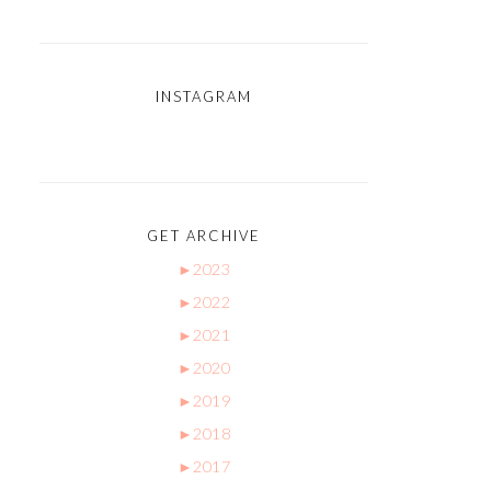
INSTAGRAM
GET ARCHIVE
►
2023
►
2022
►
2021
►
2020
►
2019
►
2018
►
2017