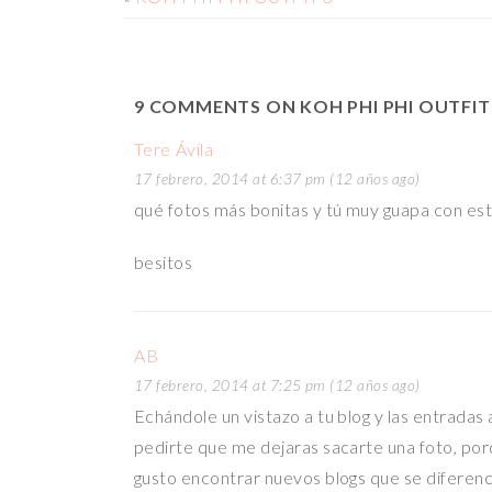
9 COMMENTS ON KOH PHI PHI OUTFIT
Tere Ávila
17 febrero, 2014 at 6:37 pm (12 años ago)
qué fotos más bonitas y tú muy guapa con est
besitos
AB
17 febrero, 2014 at 7:25 pm (12 años ago)
Echándole un vistazo a tu blog y las entrada
pedirte que me dejaras sacarte una foto, por
gusto encontrar nuevos blogs que se diferenci