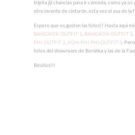
tripita jiji chanclas para ir cómoda, como ya os 
otro invento de cinturón, esta vez el asa de la
Espero que os gusten las fotos!! Hasta aquí mis
BANGKOK OUTFIT 1
,
BANGKOK OUTFIT 2
,
PHI OUTFIT 2
,
KOH PHI PHI OUTFIT 3
. Per
fotos del showroom de Bershka y las de la Fa
Besitos!!!