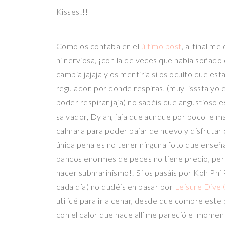
Kisses!!!
Como os contaba en el
último post
, al final m
ni nerviosa, ¡con la de veces que había soñado
cambia jajaja y os mentiría si os oculto que e
regulador, por donde respiras, (muy lisssta yo 
poder respirar jaja) no sabéis que angustioso es
salvador, Dylan, jaja que aunque por poco le m
calmara para poder bajar de nuevo y disfruta
única pena es no tener ninguna foto que enseñao
bancos enormes de peces no tiene precio, per
hacer submarinismo!! Si os pasáis por Koh Phi
cada día) no dudéis en pasar por
Leisure Dive
utilicé para ir a cenar, desde que compre este
con el calor que hace allí me pareció el momen