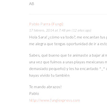
AB
Pablo Parra (Fungi)
17 febrero, 2014 at 7:48 pm (12 años ago)
Hola Sara! ¿cómo va todo?, me encantan tus p
me alegra que tengas oportunidad de ir a est
Sabes, qué bueno que te animaste a bajar al m
una vez que fuimos a unas playas mexicanas mu
demasiado pequeño) y les ha encantado ^_^ di
hayas vivido tu también
Te mando abrazos!
Pablo
http://www.fungiexpress.com