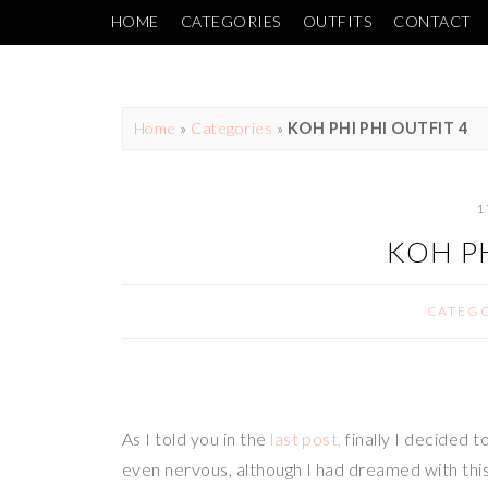
HOME
CATEGORIES
OUTFITS
CONTACT
Home
»
Categories
»
KOH PHI PHI OUTFIT 4
1
KOH PH
CATEGO
As I told you in the
last post,
finally I decided t
even nervous, although I had dreamed with this e