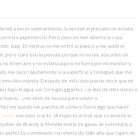
e decidí a hacer submarinismo, la verdad al principio no estaba
 con esta experiencia! Pero claro en mar abierto la cosa
stando bajo 10 metros no me entró el pánico y me quité el
eh, pero claro eso lo pensáis porque no estáis atacados sin
 no tener aire y no estaría aquí si no fuera por mi monitor y
ato, me saco rápidamente a la superficie y consiguió que me
r como dios manda. Después de esto solo puedo decir que mi
s bajo el agua, ver tortugas gigantes, corales de mil colores o
o bueno… ¡me sirve de excusa para volver a
 Phi ( me quedo tan pancha eh como si fuera algo que hacer
 Center
son unos cracks ;)Respecto al look que os enseño lo
 bustier de Brandy & Melville moría de ganas de estrenarlo y
to perfecto, combinado con shorts de talle alto que tapen mi