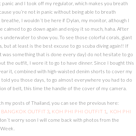
t panic and I took off my regulator, which makes you breath
cause you’re not in panic without being able to breath
 breathe, I wouldn´t be here if Dylan, my monitor, although I
e calmed to go down again and enjoy it so much, haha. After
res underwater to show you. To see those colorful corals, giant
, but at least is the best excuse to go scuba diving again!! If
it was something that is done every day) do not hesitate to go
ut the outfit, I wore it to go to have dinner. Since I bought this
wear it, combined with high-waisted denim shorts to cover my
s I told you those days, to go almost everywhere you had to do
on of belt, this time the handle of the cover of my camera.
h my posts of Thailand, you can see the previous here:
,
BANGKOK OUTFIT 3
,
KOH PHI PHI OUTFIT 1
,
KOH PHI
 don´t worry soon I will come back with photos from the
n Week.