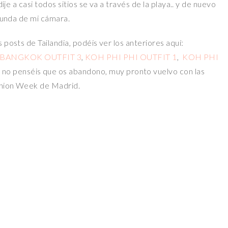
dije a casi todos sitios se va a través de la playa.. y de nuevo
 funda de mi cámara.
 posts de Tailandia, podéis ver los anteriores aquí:
BANGKOK OUTFIT 3
,
KOH PHI PHI OUTFIT 1
,
KOH PHI
o no penséis que os abandono, muy pronto vuelvo con las
shion Week de Madrid.