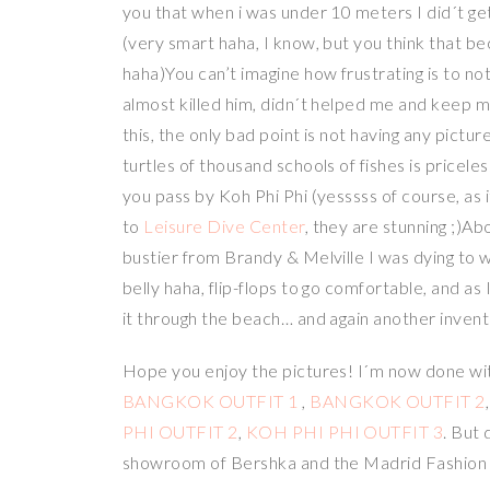
you that when i was under 10 meters I did´t ge
(very smart haha, I know, but you think that be
haha)You can’t imagine how frustrating is to not
almost killed him, didn´t helped me and keep m
this, the only bad point is not having any pictu
turtles of thousand schools of fishes is priceless
you pass by Koh Phi Phi (yesssss of course, as 
to
Leisure Dive Center
, they are stunning ;)Abo
bustier from Brandy & Melville I was dying to 
belly haha, flip-flops to go comfortable, and a
it through the beach… and again another inventi
Hope you enjoy the pictures! I´m now done wit
BANGKOK OUTFIT 1
,
BANGKOK OUTFIT 2
PHI
OUTFIT 2
,
KOH PHI PHI OUTFIT 3
. But
showroom of Bershka and the Madrid Fashio