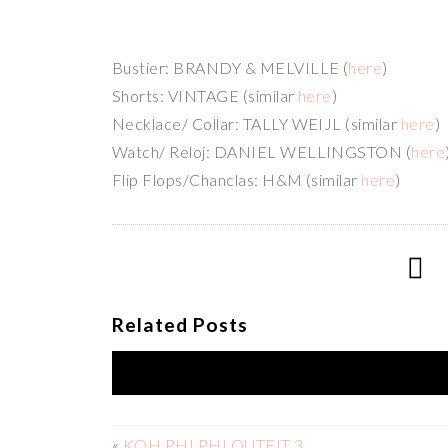
Bustier: BRANDY & MELVILLE (
here
)
Shorts: VINTAGE (similar
here
)
Necklace/ Collar: TALLY WEIJL (similar
here
)
Watch/ Reloj: DANIEL WELLINGSTON (
here
Flip Flops/Chanclas: H&M (similar
here
)
Related Posts
«
KOH PHI PHI OUTFIT 3