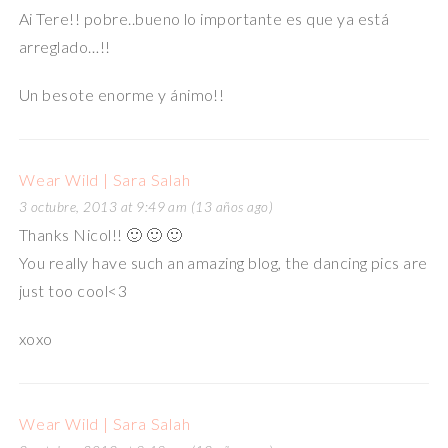
Ai Tere!! pobre..bueno lo importante es que ya está
arreglado…!!
Un besote enorme y ánimo!!
Wear Wild | Sara Salah
3 octubre, 2013 at 9:49 am (13 años ago)
Thanks Nicol!! 🙂 🙂 🙂
You really have such an amazing blog, the dancing pics are
just too cool<3
xoxo
Wear Wild | Sara Salah