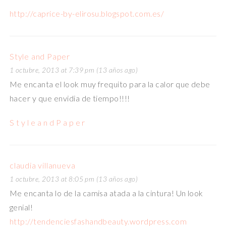
http://caprice-by-elirosu.blogspot.com.es/
Style and Paper
1 octubre, 2013 at 7:39 pm (13 años ago)
Me encanta el look muy frequito para la calor que debe
hacer y que envidia de tiempo!!!!
S t y l e a n d P a p e r
claudia villanueva
1 octubre, 2013 at 8:05 pm (13 años ago)
Me encanta lo de la camisa atada a la cintura! Un look
genial!
http://tendenciesfashandbeauty.wordpress.com