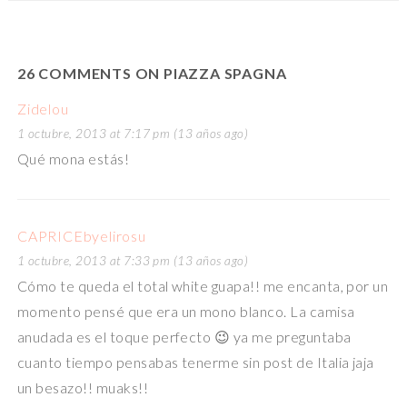
26 COMMENTS ON PIAZZA SPAGNA
Zidelou
1 octubre, 2013 at 7:17 pm (13 años ago)
Qué mona estás!
CAPRICEbyelirosu
1 octubre, 2013 at 7:33 pm (13 años ago)
Cómo te queda el total white guapa!! me encanta, por un
momento pensé que era un mono blanco. La camisa
anudada es el toque perfecto 😉 ya me preguntaba
cuanto tiempo pensabas tenerme sin post de Italia jaja
un besazo!! muaks!!