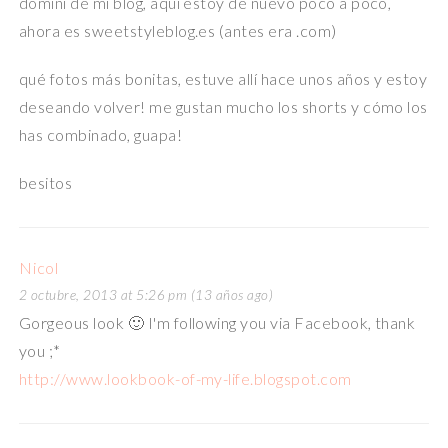
domini de mi blog, aquí estoy de nuevo poco a poco,
ahora es sweetstyleblog.es (antes era .com)
qué fotos más bonitas, estuve allí hace unos años y estoy
deseando volver! me gustan mucho los shorts y cómo los
has combinado, guapa!
besitos
Nicol
2 octubre, 2013 at 5:26 pm (13 años ago)
Gorgeous look 🙂 I'm following you via Facebook, thank
you ;*
http://www.lookbook-of-my-life.blogspot.com