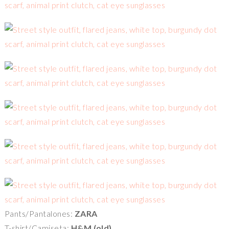
Pants/Pantalones:
ZARA
T-shirt/Camiseta:
H&M (old)