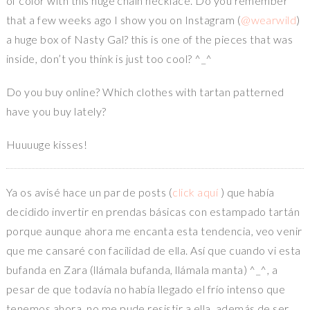
of color with this huge chain necklace. Do you remember
that a few weeks ago I show you on Instagram (
@wearwild
)
a huge box of Nasty Gal? this is one of the pieces that was
inside, don’t you think is just too cool? ^_^
Do you buy online? Which clothes with tartan patterned
have you buy lately?
Huuuuge kisses!
Ya os avisé hace un par de posts (
click aquí
) que había
decidido invertir en prendas básicas con estampado tartán
porque aunque ahora me encanta esta tendencia, veo venir
que me cansaré con facilidad de ella. Así que cuando vi esta
bufanda en Zara (llámala bufanda, llámala manta) ^_^, a
pesar de que todavía no había llegado el frío intenso que
tenemos ahora, no me pude resistir a ella, además de ser