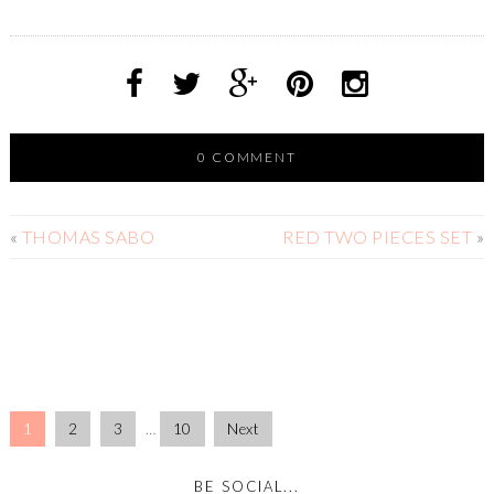
0 COMMENT
«
THOMAS SABO
RED TWO PIECES SET
»
1
2
3
…
10
Next
BE SOCIAL...