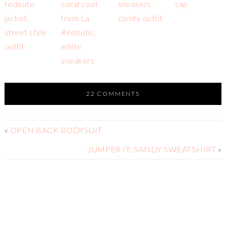
22 COMMENTS
«
OPEN BACK BODYSUIT
JUMPER IT: SANDY SWEATSHIRT
»