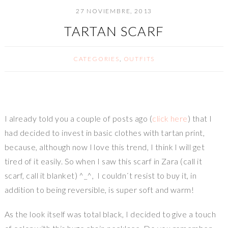
27 NOVIEMBRE, 2013
TARTAN SCARF
CATEGORIES
,
OUTFITS
I already told you a couple of posts ago (
click here
) that I
had decided to invest in basic clothes with tartan print,
because, although now I love this trend, I think I will get
tired of it easily. So when I saw this scarf in Zara (call it
scarf, call it blanket) ^_^, I couldn´t resist to buy it, in
addition to being reversible, is super soft and warm!
As the look itself was total black, I decided to give a touch