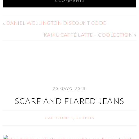
6 COMMENTS
«
DANIEL WELLINGTON DISCOUNT CODE
KAIKU CAFFÉ LATTE – COOLECTION
»
20 MAYO, 2015
SCARF AND FLARED JEANS
CATEGORIES
,
OUTFITS