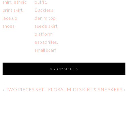
4 COMMENTS
«
TWO PIECES SET
FLORAL MIDI SKIRT & SNEAKERS
»