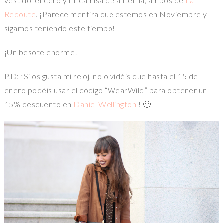
vestido lencero y mi camisa de antelina, ambos de
La
Redoute
. ¡Parece mentira que estemos en Noviembre y
sigamos teniendo este tiempo!
¡Un besote enorme!
P.D: ¡Si os gusta mi reloj, no olvidéis que hasta el 15 de
enero podéis usar el código “WearWild” para obtener un
15% descuento en
Daniel Wellington
! 🙂