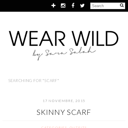
SEARCHING FOR "SCARF"
17 NOVIEMBRE, 2015
SKINNY SCARF
CATEGORIES
,
OUTFITS