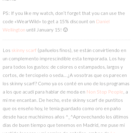
PS: If you like my watch, don’t forget that you can use the
code «WearWild» to get a 15% discount on
Daniel
Wellington
until January 15! 🙂
Los
skinny scarf
(pañuelos finos), se están convirtiendo en
un complemento imprescindible esta temporada. Los hay
para todos los gustos: de colores o estampados, largos y
cortos, de terciopelo o seda… ¿A vosotras que os parecen
los skinny scarf? Como ya os conté en uno de los programas
a los que acudí para hablar de moda en
Non Stop People
, a
mi me encantan. De hecho, este skinny scarf de puntitos
que os enseño hoy, le tenía guardado como oro en paño
desde hace muchísimos años ^_^Aprovechando los últimos
días de buen tiempo que tenemos en Madrid, me puse mi