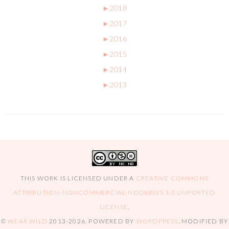
►
2018
►
2017
►
2016
►
2015
►
2014
►
2013
THIS WORK IS LICENSED UNDER A
CREATIVE COMMONS
ATTRIBUTION-NONCOMMERCIAL-NODERIVS 3.0 UNPORTED
LICENSE
.
©
WEAR WILD
2013-2026
. POWERED BY
WORDPRESS
. MODIFIED BY