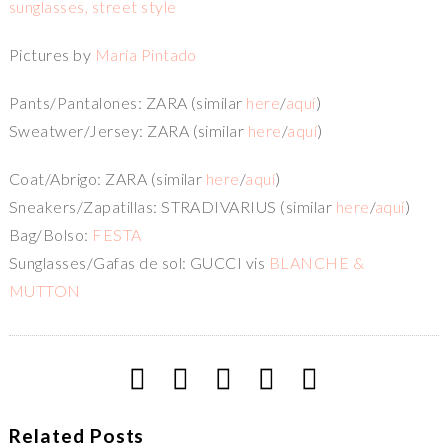
Pictures by
María Pintado
Pants/Pantalones: ZARA (similar
here
/
aquí
)
Sweatwer/Jersey: ZARA (similar
here
/
aquí
)
Coat/Abrigo: ZARA (similar
here
/
aquí
)
Sneakers/Zapatillas: STRADIVARIUS (similar
here
/
aquí
)
Bag/Bolso:
FESTA
Sunglasses/Gafas de sol: GUCCI vis
BLANCHE &
MUTTON
Related Posts