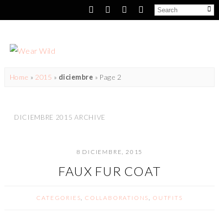
Home
»
2015
»
diciembre
» Page 2
DICIEMBRE 2015 ARCHIVE
8 DICIEMBRE, 2015
FAUX FUR COAT
CATEGORIES
,
COLLABORATIONS
,
OUTFITS