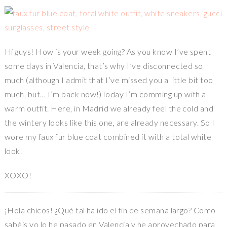
Hi guys! How is your week going? As you know I’ve spent
some days in Valencia, that’s why I’ve disconnected so
much (although I admit that I’ve missed you a little bit too
much, but… I’m back now!)Today I’m comming up with a
warm outfit. Here, in Madrid we already feel the cold and
the wintery looks like this one, are already necessary. So I
wore my faux fur blue coat combined it with a total white
look.
XOXO!
¡Hola chicos! ¿Qué tal ha ido el fin de semana largo? Como
sabéis yo lo he pasado en Valencia y he aprovechado para