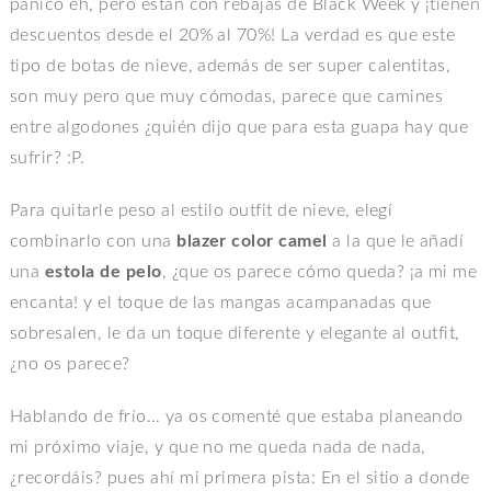
pánico eh, pero están con rebajas de Black Week y ¡tienen
descuentos desde el 20% al 70%! La verdad es que este
tipo de botas de nieve, además de ser super calentitas,
son muy pero que muy cómodas, parece que camines
entre algodones ¿quién dijo que para esta guapa hay que
sufrir? :P.
Para quitarle peso al estilo outfit de nieve, elegí
combinarlo con una
blazer color camel
a la que le añadí
una
estola de pelo
, ¿que os parece cómo queda? ¡a mi me
encanta! y el toque de las mangas acampanadas que
sobresalen, le da un toque diferente y elegante al outfit,
¿no os parece?
Hablando de frío… ya os comenté que estaba planeando
mi próximo viaje, y que no me queda nada de nada,
¿recordáis? pues ahí mi primera pista: En el sitio a donde