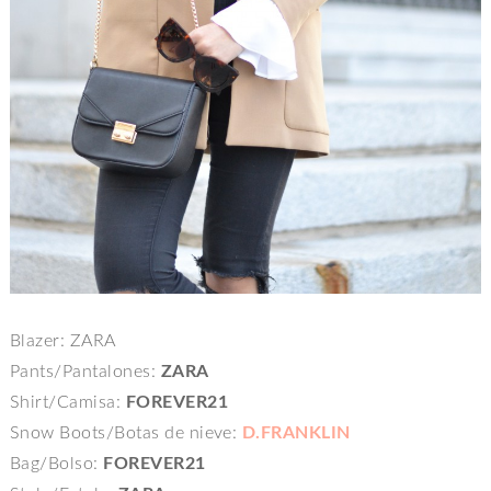
Blazer: ZARA
Pants/Pantalones:
ZARA
Shirt/Camisa:
FOREVER21
Snow Boots/Botas de nieve:
D.FRANKLIN
Bag/Bolso:
FOREVER21