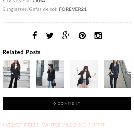
Stole/Estola:
ZARA
Sunglasses/Gafas de sol:
FOREVER21
Related Posts
0 COMMENT
«
VELVET DRESS: WINTER WEDDING OUTFIT