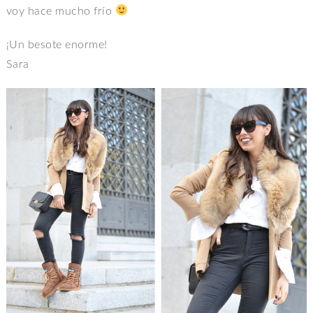
voy hace mucho frío
¡Un besote enorme!
Sara