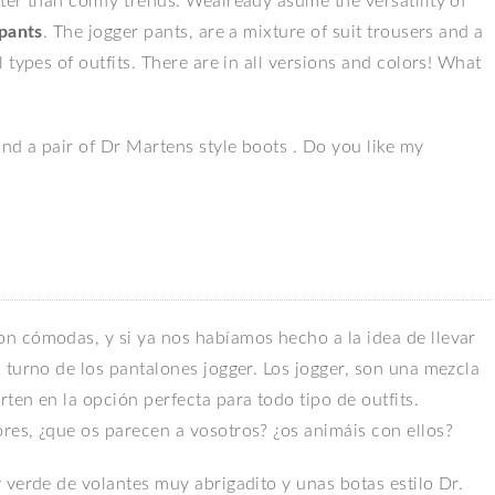
tter than comfy trends. Wealready asume the versatility of
 pants
. The jogger pants, are a mixture of suit trousers and a
 types of outfits. There are in all versions and colors! What
and a pair of Dr Martens style boots . Do you like my
on cómodas, y si ya nos habíamos hecho a la idea de llevar
l turno de los pantalones jogger. Los jogger, son una mezcla
ten en la opción perfecta para todo tipo de outfits.
res, ¿que os parecen a vosotros? ¿os animáis con ellos?
y verde de volantes muy abrigadito y unas botas estilo Dr.