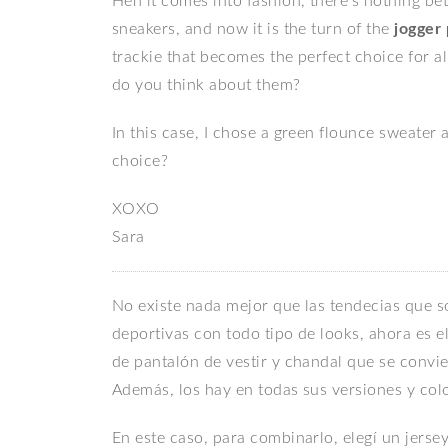
Hen it comes into fashion, there’s nothing be
sneakers, and now it is the turn of the
jogger
trackie that becomes the perfect choice for all
do you think about them?
In this case, I chose a green flounce sweater 
choice?
XOXO
Sara
No existe nada mejor que las tendecias que s
deportivas con todo tipo de looks, ahora es e
de pantalón de vestir y chandal que se convier
Además, los hay en todas sus versiones y colo
En este caso, para combinarlo, elegí un jerse