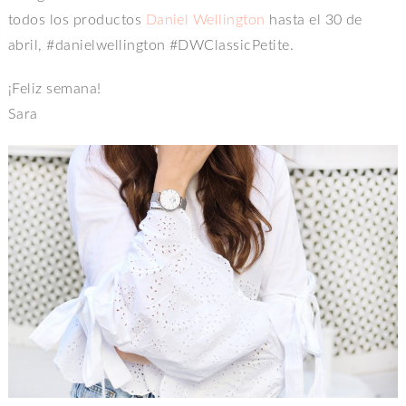
todos los productos
Daniel Wellington
hasta el 30 de
abril, #danielwellington #DWClassicPetite.
¡Feliz semana!
Sara