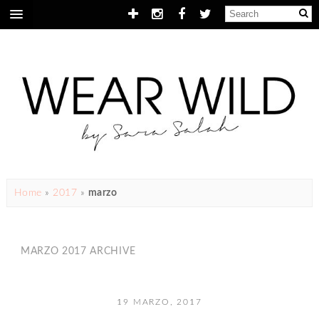
Home
»
2017
»
marzo
MARZO 2017 ARCHIVE
19 MARZO, 2017