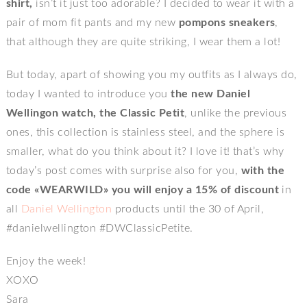
shirt,
isn’t it just too adorable? I decided to wear it with a
pair of mom fit pants and my new
pompons sneakers
,
that although they are quite striking, I wear them a lot!
But today, apart of showing you my outfits as I always do,
today I wanted to introduce you
the new Daniel
Wellingon watch, the Classic Petit
, unlike the previous
ones, this collection is stainless steel, and the sphere is
smaller, what do you think about it? I love it! that’s why
today’s post comes with surprise also for you,
with the
code «WEARWILD» you will enjoy a 15% of discount
in
all
Daniel Wellington
products until the 30 of April,
#danielwellington #DWClassicPetite.
Enjoy the week!
XOXO
Sara