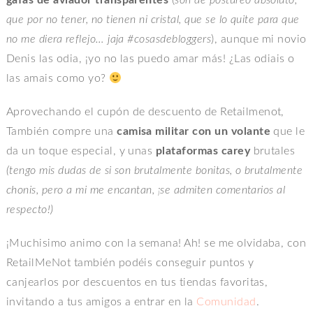
gafas de aviador
transparentes
(
son de postureo absoluto,
que por no tener, no tienen ni cristal, que se lo quite para que
no me diera reflejo… jaja #cosasdebloggers
), aunque mi novio
Denis las odia, ¡yo no las puedo amar más! ¿Las odiais o
las amais como yo?
Aprovechando el cupón de descuento de Retailmenot,
También compre una
camisa militar con un volante
que le
da un toque especial, y unas
plataformas carey
brutales
(tengo mis dudas de si son brutalmente bonitas, o brutalmente
chonis, pero a mi me encantan, ¡se admiten comentarios al
respecto!)
¡Muchisimo animo con la semana! Ah! se me olvidaba, con
RetailMeNot también podéis conseguir puntos y
canjearlos por descuentos en tus tiendas favoritas,
invitando a tus amigos a entrar en la
Comunidad
.