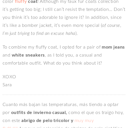
color
fluffy
coat
! Although my faux fur coats collection
it’s getting too big; I still can’t resist the temptation… Don’t
you think it’s too adorable to ignore it? In addition, since
it’s like a bomber jacket, it’s even more special (
of course,
I’m just triying to find an excuse haha
).
To combine my fluffy coat, I opted for a pair of
mom jeans
and
white sneakers
, as I told you, a casual and
comfortable outfit. What do you think about it?
XOXO
Sara
Cuanto más bajan las temperaturas, más tiendo a optar
por
outfits de invierno casual,
como el que os traigo hoy,
con este
abrigo de pelo tricolor y
muy muy