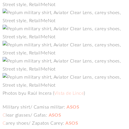
Photos byu Raúl Incera (
Vista de Lince
)
Military shirt/ Camisa militar:
ASOS
C
lear glasses/ Gafas:
ASOS
C
arey shoes/ Zapatos Carey:
ASOS