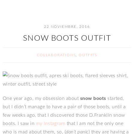
22 NOVIEMBRE, 2016
SNOW BOOTS OUTFIT
COLLABORATIONS
,
OUTFITS
One year ago, my obsession about
snow boots
started,
but I didn’t manage to have a pair of those boots, until a
few weeks ago, that I discovered those D.Franklin snow
boots. I saw in
my Instagram
that I am not the only one
who is mad about them, so, (
don’t panic
) they are having a