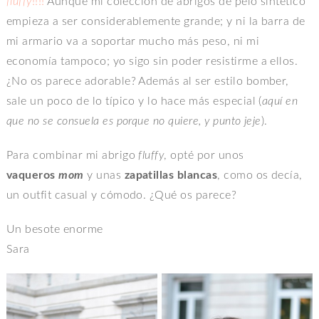
fluffy
!!!!
Aunque mi colección de abrigos de pelo sintético
empieza a ser considerablemente grande; y ni la barra de
mi armario va a soportar mucho más peso, ni mi
economía tampoco; yo sigo sin poder resistirme a ellos.
¿No os parece adorable? Además al ser estilo bomber,
sale un poco de lo típico y lo hace más especial (
aquí en
que no se consuela es porque no quiere, y punto jeje
).
Para combinar mi abrigo
fluffy
, opté por unos
vaqueros
mom
y unas
zapatillas blancas
, como os decía,
un outfit casual y cómodo. ¿Qué os parece?
Un besote enorme
Sara