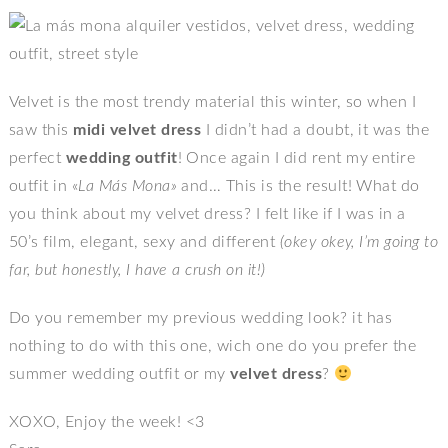
Velvet is the most trendy material this winter, so when I
saw this
midi velvet dress
I didn’t had a doubt, it was the
perfect
wedding outfit
! Once again I did rent my entire
outfit in «
La Más Mona»
and… This is the result! What do
you think about my velvet dress? I felt like if I was in a
50’s film, elegant, sexy and different
(okey okey, I’m going to
far, but honestly, I have a crush on it!)
Do you remember my previous wedding look? it has
nothing to do with this one, wich one do you prefer the
summer wedding outfit or my
velvet dress
?
XOXO, Enjoy the week! <3