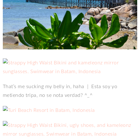
That’s me sucking my belly in, haha | Esta soy yo
metiendo tripa, no se nota verdad? ^_^