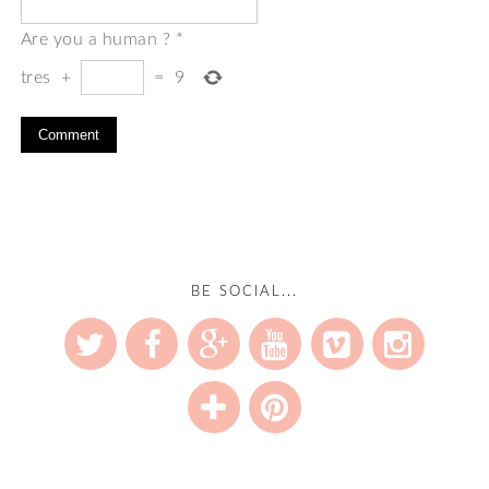
Are you a human ?
*
tres
+
=
9
BE SOCIAL...