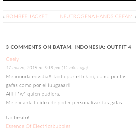
«
BOMBER JACKET
NEUTROGENA HANDS CREAM
»
3 COMMENTS ON BATAM, INDONESIA: OUTFIT 4
Ceely
17 marzo, 2015 at 5:18 pm (11 años ago)
Menuuuda envidia!! Tanto por el bikini, como por las
gafas como por el luugaaar!!
Aiiiii *w* quien pudiera.
Me encanta la idea de poder personalizar tus gafas.
Un besito!
Essence Of Electricsbubbles