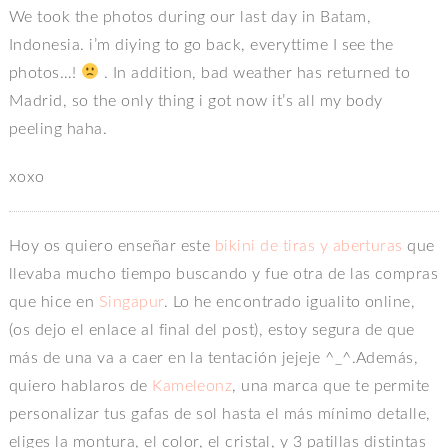
We took the photos during our last day in Batam,
Indonesia. i’m diying to go back, everyttime I see the
photos…!
. In addition, bad weather has returned to
Madrid, so the only thing i got now it’s all my body
peeling haha.
xoxo
Hoy os quiero enseñar este
bikini de tiras y aberturas
que
llevaba mucho tiempo buscando y fue otra de las compras
que hice en
Singapur
. Lo he encontrado igualito online,
(os dejo el enlace al final del post), estoy segura de que
más de una va a caer en la tentación jejeje ^_^.Además,
quiero hablaros de
Kameleonz
, una marca que te permite
personalizar tus gafas de sol hasta el más mínimo detalle,
eliges la montura, el color, el cristal, y 3 patillas distintas