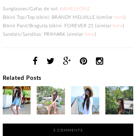
Sunglasses/Gafas de sol:
KAMELEONZ
Bikini Top/Top bikini: BRANDY MELVILLE (similar
here
)
Bikini Pant/Braguita bikini: FOREVER 21 (similar
here
)
Sandals/Sandlias: PRIMARK (similar
here
)
Related Posts
3 COMMENTS