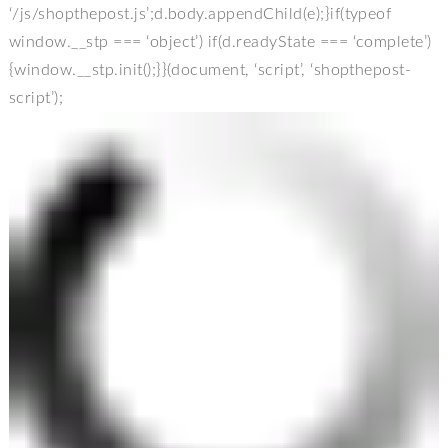
‘/js/shopthepost.js’;d.body.appendChild(e);}if(typeof
window.__stp === ‘object’) if(d.readyState === ‘complete’)
{window.__stp.init();}}(document, ‘script’, ‘shopthepost-
script’);