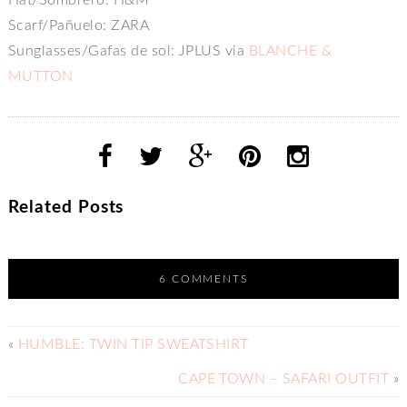
Scarf/Pañuelo: ZARA
Sunglasses/Gafas de sol: JPLUS via
BLANCHE &
MUTTON
Related Posts
6 COMMENTS
«
HUMBLE: TWIN TIP SWEATSHIRT
CAPE TOWN – SAFARI OUTFIT
»