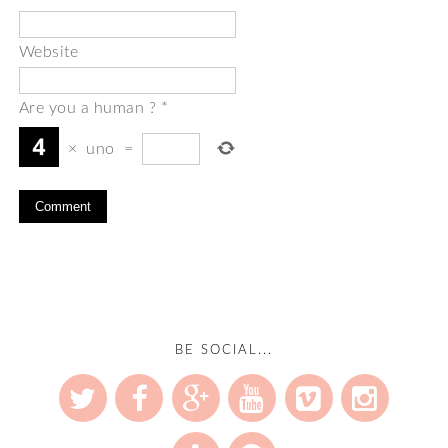
Website
Are you a human ?
*
×
uno
=
BE SOCIAL...