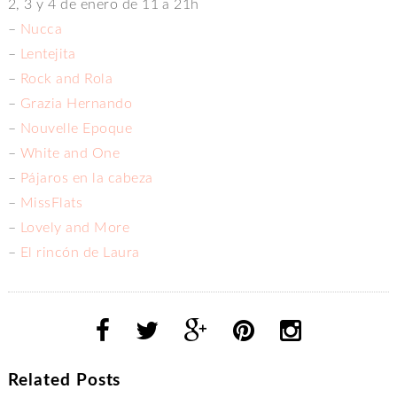
2, 3 y 4 de enero de 11 a 21h
–
Nucca
–
Lentejita
–
Rock and Rola
–
Grazia Hernando
–
Nouvelle Epoque
–
White and One
–
Pájaros en la cabeza
–
MissFlats
–
Lovely and More
–
El rincón de Laura
Related Posts