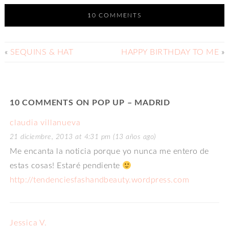
10 COMMENTS
«
SEQUINS & HAT
HAPPY BIRTHDAY TO ME
»
10 COMMENTS ON POP UP – MADRID
claudia villanueva
21 diciembre, 2013 at 4:31 pm (13 años ago)
Me encanta la noticia porque yo nunca me entero de
estas cosas! Estaré pendiente
http://tendenciesfashandbeauty.wordpress.com
Jessica V.