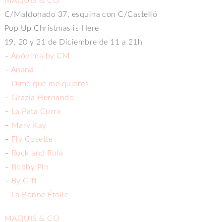
MAQUIS & CO
C/Maldonado 37, esquina con C/Castelló
Pop Up Christmas is Here
19, 20 y 21 de Diciembre de 11 a 21h
–
Anónima by CM
–
Ananä
–
Dime que me quieres
–
Grazia Hernando
–
La Pata Curra
–
Mary Kay
–
Fly Cosette
–
Rock and Rola
–
Bobby Pin
–
By Gift
–
La Bonne Étoile
MAQUIS & CO