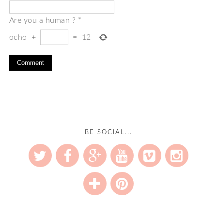
Are you a human ?
*
ocho
+
=
12
BE SOCIAL...