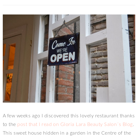
A few weeks ago I discovered this lovely restaurant thanks
to the
post that I read on Gloria Lara Beauty Salon´s Blog
.
This sweet house hidden in a garden in the Centre of the