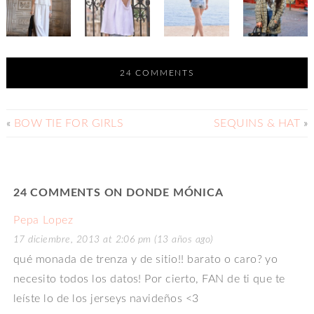
24 COMMENTS
«
BOW TIE FOR GIRLS
SEQUINS & HAT
»
24 COMMENTS ON DONDE MÓNICA
Pepa Lopez
17 diciembre, 2013 at 2:06 pm (13 años ago)
qué monada de trenza y de sitio!! barato o caro? yo
necesito todos los datos! Por cierto, FAN de ti que te
leíste lo de los jerseys navideños <3