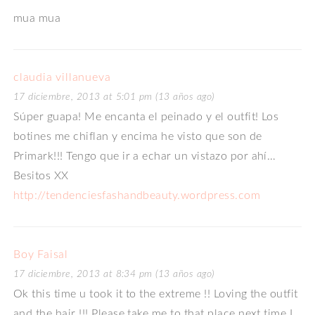
mua mua
claudia villanueva
17 diciembre, 2013 at 5:01 pm (13 años ago)
Súper guapa! Me encanta el peinado y el outfit! Los
botines me chiflan y encima he visto que son de
Primark!!! Tengo que ir a echar un vistazo por ahí…
Besitos XX
http://tendenciesfashandbeauty.wordpress.com
Boy Faisal
17 diciembre, 2013 at 8:34 pm (13 años ago)
Ok this time u took it to the extreme !! Loving the outfit
and the hair !!! Please take me to that place next time I