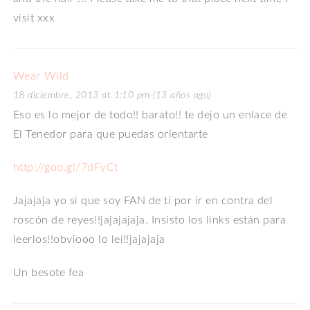
visit xxx
Wear Wild
18 diciembre, 2013 at 1:10 pm (13 años ago)
Eso es lo mejor de todo!! barato!! te dejo un enlace de
El Tenedor para que puedas orientarte
http://goo.gl/7dFyCt
Jajajaja yo si que soy FAN de ti por ir en contra del
roscón de reyes!!jajajajaja. Insisto los links están para
leerlos!!obviooo lo leí!!jajajaja
Un besote fea