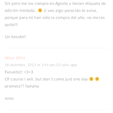
Siii pero me los compre en Agosto y tenían etiqueta de
edición limitada..
si veo algo parecido te aviso,
porque para mi han sido la compra del año, no me los
quito!!!
Un besote!!
Wear Wild
18 diciembre, 2013 at 3:44 pm (13 años ago)
Faisalito!! <3<3
Of course i will, but don´t come just one day
promess?? hahaha
xoxo