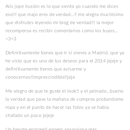
Aiis jope ilusión es lo que siento yo cuando me dices
eso!!! que majo eres de verdad…!! me alegra muchísimo
que disfrutes leyendo mi blog de verdad!!! la mejor
recompensa es recibir comentarios como los tuyos…
<3<3
Definitivamente tienes que ir si vienes a Madrid, que ya
he visto que es uno de tus deseos para el 2014 jejeje y
definitivamente tienes que avisarme y
conocernos!!imprescindible!!jeje
Me alegro de que te guste el look!! y el peinado…bueno
la verdad que pase la mañana de compras probandome
ropa y en el punto de hacer las fotos ya se había
chafado un poco jejeje
Un besote enorme!! espero anssssiosa más