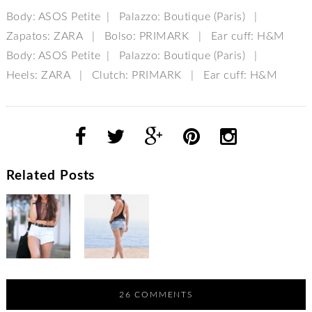
Body: ASOS Petite | Palazzo: Boutique (Paris) |
Zapatos: ZARA | Bolso: PRIMARK | Ear cuff: H&M
Body: ASOS Petite | Palazzo: Boutique (Paris) |
Heels: ZARA | Clutch: PRIMARK | Ear cuff: H&M
Related Posts
26 COMMENTS