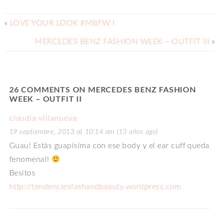
«
LOVE YOUR LOOK #MBFW I
MERCEDES BENZ FASHION WEEK – OUTFIT III
»
26 COMMENTS ON MERCEDES BENZ FASHION
WEEK – OUTFIT II
claudia villanueva
19 septiembre, 2013 at 10:14 am (13 años ago)
Guau! Estás guapísima con ese body y el ear cuff queda
fenomenal!
Besitos
http://tendenciesfashandbeauty.wordpress.com