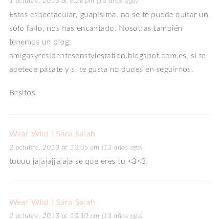
1 octubre, 2013 at 6:26 pm (13 años ago)
Estas espectacular, guapísima, no se te puede quitar un
sólo fallo, nos has encantado. Nosotras también
tenemos un blog:
amigasyresidentesenstylestation.blogspot.com.es, si te
apetece pásate y si te gusta no dudes en seguirnos.
Besitos
Wear Wild | Sara Salah
2 octubre, 2013 at 10:05 am (13 años ago)
tuuuu jajajajjajaja se que eres tu <3<3
Wear Wild | Sara Salah
2 octubre, 2013 at 10:10 am (13 años ago)