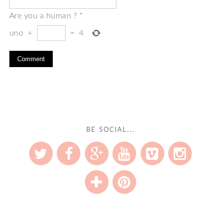
Are you a human ?
*
uno
+
=
4
BE SOCIAL...