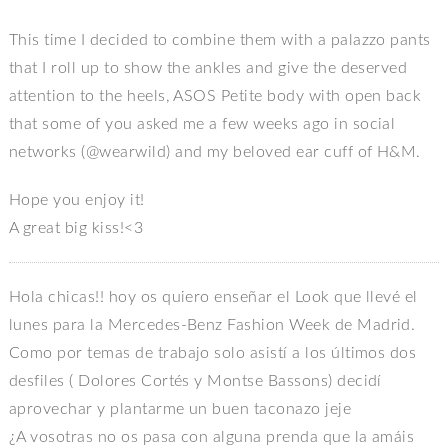
This time I decided to combine them with a palazzo pants
that I roll up to show the ankles and give the deserved
attention to the heels, ASOS Petite body with open back
that some of you asked me a few weeks ago in social
networks (@wearwild) and my beloved ear cuff of H&M.
Hope you enjoy it!
A great big kiss!<3
Hola chicas!! hoy os quiero enseñar el Look que llevé el
lunes para la Mercedes-Benz Fashion Week de Madrid.
Como por temas de trabajo solo asistí a los últimos dos
desfiles ( Dolores Cortés y Montse Bassons) decidí
aprovechar y plantarme un buen taconazo jeje
¿A vosotras no os pasa con alguna prenda que la amáis